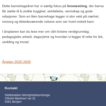
Dette barnehageåret har vi særlig fokus på
livsmestring
, der barna
får støtte til å utvikle trygghet, selvfølelse, vennskap og gode
relasjoner. Som en liten barnehage legger vi stor vekt på nærhet,
omsorg og tilstedeværende voksne som ser hvert enkelt barn.
I årsplanen kan du lese mer om vårt kristne verdigrunnlag,
pedagogiske arbeid, dagsrytme og hvordan vi legger til rette for lek,
utvikling og trivsel.
Årsplan 2025-2026
Kontakt
Slettebakken Menighetsbarnehage
Vilhelm Bjerknes' vei 31
5081 Bergen